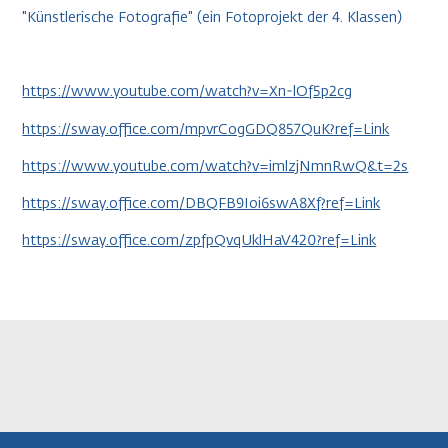
"Künstlerische Fotografie" (ein Fotoprojekt der 4. Klassen)
https://www.youtube.com/watch?v=Xn-lOf5p2cg
https://sway.office.com/mpvrCogGDQ857QuK?ref=Link
https://www.youtube.com/watch?v=imlzjNmnRwQ&t=2s
https://sway.office.com/DBQFB9Ioi6swA8Xf?ref=Link
https://sway.office.com/zpfpQvqUklHaV420?ref=Link