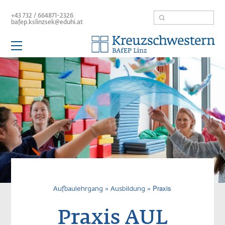
Direkt
Suche
+43 732 / 664871-2326
zum
bafep.kslinzsek@eduhi.at
Inhalt
Hauptnavigation
Schule
Aktuelles
Team
BAfEP
Aufbaulehrgang
Kolleg
Service / Links
Pfadnavigatio
Praxis
Aufbaulehrgang
Ausbildung
Praxis AUL