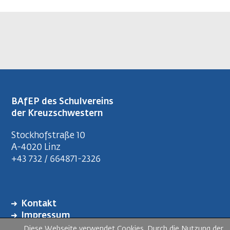
BAfEP des Schulvereins
der Kreuzschwestern
Stockhofstraße 10
A-4020 Linz
+43 732 / 664871-2326
Kontakt
FUSSZEILENMENÜ
Impressum
Datenschutzerklärung
Diese Webseite verwendet Cookies. Durch die Nutzung der