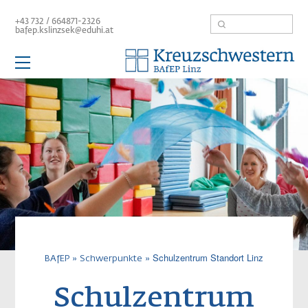
Direkt
Suche
+43 732 / 664871-2326
zum
bafep.kslinzsek@eduhi.at
Inhalt
Hauptnavigation
Schule
Aktuelles
Team
BAfEP
Aufbaulehrgang
Kolleg
Service / Links
Pfadnavigatio
Schulzentrum Standort Linz
BAfEP
Schwerpunkte
Schulzentrum