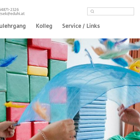
Suche
664871-2326
nzsek@eduhi.at
ulehrgang
Kolleg
Service / Links