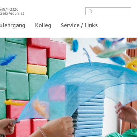
Suche
664871-2326
nzsek@eduhi.at
ulehrgang
Kolleg
Service / Links