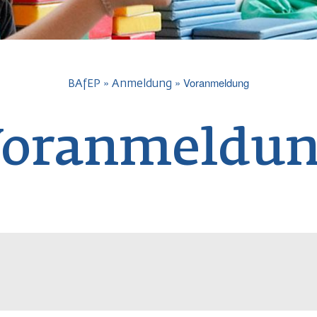
avigation
Voranmeldung
BAfEP
Anmeldung
oranmeldu