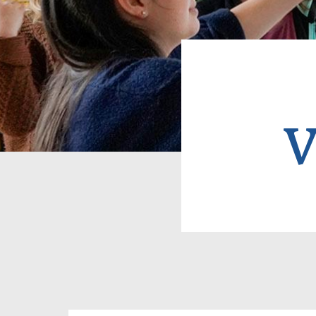
Pfadn
V